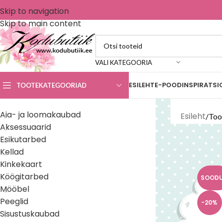
Skip to navigation
Skip to main content
VALI KATEGOORIA
ESILEHT
E-POOD
INSPIRATS
TOOTEKATEGOORIAD
Aia- ja loomakaubad
Esileht
Too
Aksessuaarid
Esikutarbed
Kellad
Kinkekaart
Köögitarbed
SOOD
Mööbel
Peeglid
-20%
Sisustuskaubad