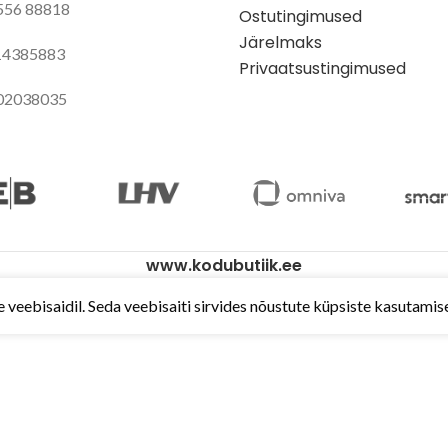
 556 88818
Ostutingimused
Järelmaks
 14385883
Privaatsustingimused
02038035
www.kodubutiik.ee
eebisaidil. Seda veebisaiti sirvides nõustute küpsiste kasutamis