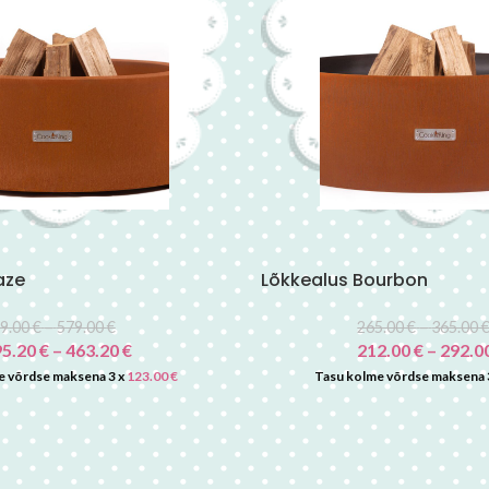
aze
Lõkkealus Bourbon
9.00
€
–
579.00
€
265.00
€
–
365.00
95.20
€
–
463.20
€
212.00
€
–
292.0
e võrdse maksena 3 x
123.00
€
Tasu kolme võrdse maksena 