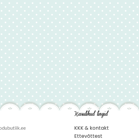
Kasulikud lingid
KKK & kontakt
odubutiik.ee
Ettevõttest