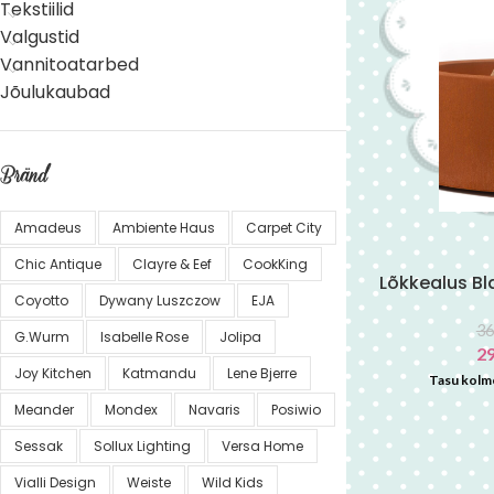
Tekstiilid
Valgustid
Vannitoatarbed
Jõulukaubad
Bränd
Amadeus
Ambiente Haus
Carpet City
Chic Antique
Clayre & Eef
CookKing
Lõkkealus Bl
Coyotto
Dywany Luszczow
EJA
36
G.Wurm
Isabelle Rose
Jolipa
2
Joy Kitchen
Katmandu
Lene Bjerre
Tasu kolm
Meander
Mondex
Navaris
Posiwio
Sessak
Sollux Lighting
Versa Home
Vialli Design
Weiste
Wild Kids