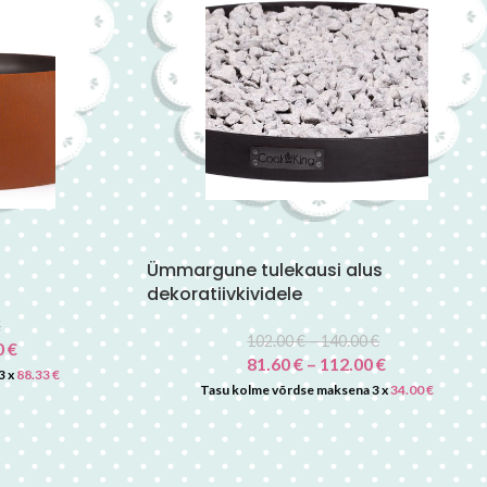
Ümmargune tulekausi alus
dekoratiivkividele
€
102.00
€
–
140.00
€
0
€
81.60
€
–
112.00
€
3 x
88.33
€
Tasu kolme võrdse maksena 3 x
34.00
€