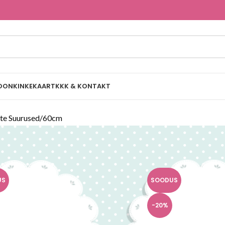
IOON
KINKEKAART
KKK & KONTAKT
te Suurused
60cm
US
SOODUS
-20%