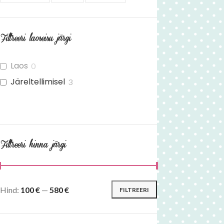
Filtreeri laoseisu järgi
Laos
0
Järeltellimisel
3
Filtreeri hinna järgi
Hind:
100 €
—
580 €
FILTREERI