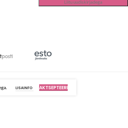
AKTSEPTEERI
ega.
LISAINFO