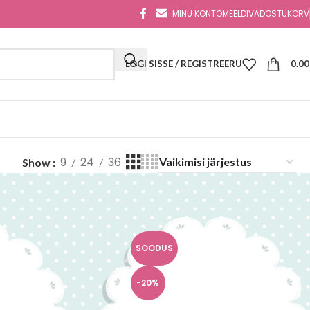
MINU KONTO
MEELDIVAD
OSTUKORV
LOGI SISSE / REGISTREERU
0.0
9
24
36
Show
SOODUS
-20%